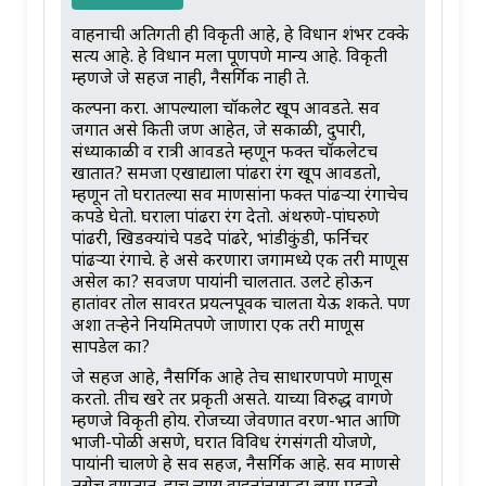
वाहनाची अतिगती ही विकृती आहे, हे विधान शंभर टक्के
सत्य आहे. हे विधान मला पूर्णपणे मान्य आहे. विकृती
म्हणजे जे सहज नाही, नैसर्गिक नाही ते.
कल्पना करा. आपल्याला चॉकलेट खूप आवडते. सर्व
जगात असे किती जण आहेत, जे सकाळी, दुपारी,
संध्याकाळी व रात्री आवडते म्हणून फक्त चॉकलेटच
खातात? समजा एखाद्याला पांढरा रंग खूप आवडतो,
म्हणून तो घरातल्या सर्व माणसांना फक्त पांढऱ्या रंगाचेच
कपडे घेतो. घराला पांढरा रंग देतो. अंथरुणे-पांघरुणे
पांढरी, खिडक्यांचे पडदे पांढरे, भांडीकुंडी, फर्निचर
पांढऱ्या रंगाचे. हे असे करणारा जगामध्ये एक तरी माणूस
असेल का? सर्वजण पायांनी चालतात. उलटे होऊन
हातांवर तोल सावरत प्रयत्नपूर्वक चालता येऊ शकते. पण
अशा तऱ्हेने नियमितपणे जाणारा एक तरी माणूस
सापडेल का?
जे सहज आहे, नैसर्गिक आहे तेच साधारणपणे माणूस
करतो. तीच खरे तर प्रकृती असते. याच्या विरुद्ध वागणे
म्हणजे विकृती होय. रोजच्या जेवणात वरण-भात आणि
भाजी-पोळी असणे, घरात विविध रंगसंगती योजणे,
पायांनी चालणे हे सर्व सहज, नैसर्गिक आहे. सर्व माणसे