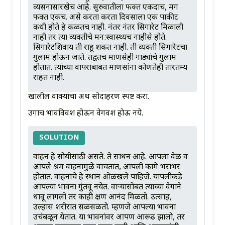
व्यसनासारखेच आहे. सुरुवातीला फक्त एकदाच, मग
फक्त एकच. असे करता करता दिवसाला एक पाकीट
कधी होते हे कळतच नाही. नंतर नंतर सिगारेट मिळाली
नाही तर त्या व्यक्तीचे मन:स्वास्थ्यच नाहीसे होते.
सिगारेटशिवाय ती राहू शकत नाही. ती व्यक्ती सिगारेटचा
गुलाम होऊन जाते. तद्वतच माणसेही गाड्यांचे गुलाम
होतात. त्यांच्या वापराबाबत माणसांना कोणतेही तारतम्य
राहत नाही.
खालील वाक्यांचा अर्थ सोदाहरण स्पष्ट करा.
उगाच भावविवश होऊन वेगवश होऊ नये.
SOLUTION
वाहन हे सोयीसाठी असते. ते साधन आहे. आपला वेळ व
आपले श्रम वाहनामुळे वाचतात, आपली कामे भराभर
होतात. वाहनाचे हे स्थान ओळखले पाहिजे. यापलीकडे
आपल्या भावना गुंतवू नयेत. वाऱ्यासोबत त्याच्या वेगाने
धावू लागलो तर काही क्षण आनंद मिळतो. उत्साह,
उल्हास शरीरात सळसळतो. म्हणजे आपल्या भावना
उचंबळून येतात. या भावनांवर आपण आरूढ झालो, तर