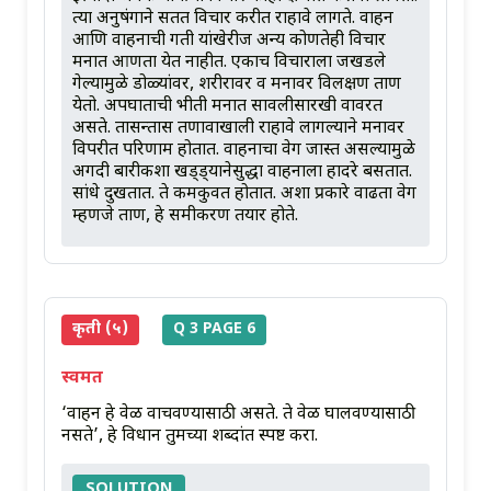
त्या अनुषंगाने सतत विचार करीत राहावे लागते. वाहन
आणि वाहनाची गती यांखेरीज अन्य कोणतेही विचार
मनात आणता येत नाहीत. एकाच विचाराला जखडले
गेल्यामुळे डोळ्यांवर, शरीरावर व मनावर विलक्षण ताण
येतो. अपघाताची भीती मनात सावलीसारखी वावरत
असते. तासन्तास तणावाखाली राहावे लागल्याने मनावर
विपरीत परिणाम होतात. वाहनाचा वेग जास्त असल्यामुळे
अगदी बारीकशा खड्ड्यानेसुद्धा वाहनाला हादरे बसतात.
सांधे दुखतात. ते कमकुवत होतात. अशा प्रकारे वाढता वेग
म्हणजे ताण, हे समीकरण तयार होते.
कृती (५)
Q 3 PAGE 6
स्वमत
‘वाहन हे वेळ वाचवण्यासाठी असते. ते वेळ घालवण्यासाठी
नसते’, हे विधान तुमच्या शब्दांत स्पष्ट करा.
SOLUTION