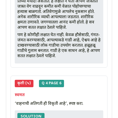
तिच्या मर्यादा असतात. हे लक्षात न घेता आपण जास्तीत
जास्त वेग वाढवून कमीत कमी वेळात पोहोचण्याचा
हव्यास बाळगतो. अतिवेगामुळे आपलेच नुकसान होते.
अनेक शारीरिक व्याधी आपल्याला जडतात. शारीरिक
क्षमता उणावते. जगण्यातला आनंद कमी होतो. हे सर्व
आपण सतत लक्षात ठेवले पाहिजे.
पण हे कोणीही लक्षात घेत नाही. केवळ हौसेसाठी, गंमत-
जंमत करण्यासाठी, आपल्याकडे गाडी आहे, ऐश्वर्य आहे हे
दाखवण्यासाठी लोक गाडीचा उपयोग करतात. हळूहळू
गाडीचे गुलाम बनतात. गाडी हे एक साधन आहे, हे आपण
सतत लक्षात ठेवले पाहिजे.
कृती (५)
Q 4 PAGE 6
स्वमत
‘वाहनाची अतिगती ही विकृती आहे’, स्पष्ट करा.
SOLUTION