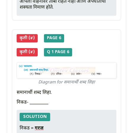
आपला वाहनावर ताबा राहत नाही आणि अपघातांची
शक्यता निर्माण होते.
कृती (४)
PAGE 6
कृती (४)
Q 1 PAGE 6
Diagram for समानार्थी शब्द लिहा
समानार्थी शब्द लिहा.
निकड- _________
SOLUTION
निकड =
गरज