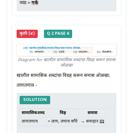
व्यग्र =
गर्क
कृती (४)
Q 2 PAGE 6
Diagram for खालील सामासिक शब्दांचा विग्रह करून समास
ओळखा
खालील सामासिक शब्दांचा विग्रह करून समास ओळखा.
ताणतणाव -
SOLUTION
सामासिकशब्द
विग्रह
समास
ताणतणाव
= ताण, तणाव वगैरे
→ समाहार द्वंद्व