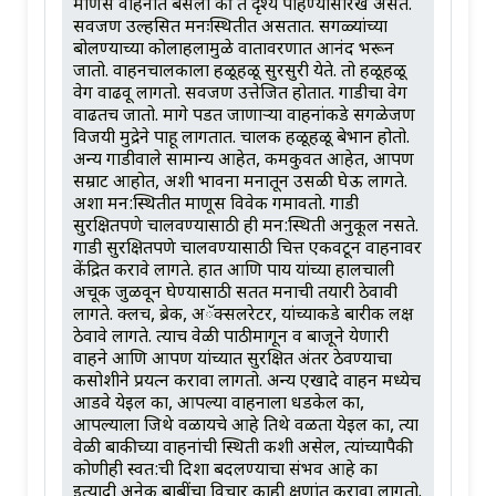
माणसे वाहनात बसली की ते दृश्य पाहण्यासारखे असते.
सर्वजण उल्हसित मनःस्थितीत असतात. सगळ्यांच्या
बोलण्याच्या कोलाहलामुळे वातावरणात आनंद भरून
जातो. वाहनचालकाला हळूहळू सुरसुरी येते. तो हळूहळू
वेग वाढवू लागतो. सर्वजण उत्तेजित होतात. गाडीचा वेग
वाढतच जातो. मागे पडत जाणाऱ्या वाहनांकडे सगळेजण
विजयी मुद्रेने पाहू लागतात. चालक हळूहळू बेभान होतो.
अन्य गाडीवाले सामान्य आहेत, कमकुवत आहेत, आपण
सम्राट आहोत, अशी भावना मनातून उसळी घेऊ लागते.
अशा मन:स्थितीत माणूस विवेक गमावतो. गाडी
सुरक्षितपणे चालवण्यासाठी ही मन:स्थिती अनुकूल नसते.
गाडी सुरक्षितपणे चालवण्यासाठी चित्त एकवटून वाहनावर
केंद्रित करावे लागते. हात आणि पाय यांच्या हालचाली
अचूक जुळवून घेण्यासाठी सतत मनाची तयारी ठेवावी
लागते. क्लच, ब्रेक, अॅक्सलरेटर, यांच्याकडे बारीक लक्ष
ठेवावे लागते. त्याच वेळी पाठीमागून व बाजूने येणारी
वाहने आणि आपण यांच्यात सुरक्षित अंतर ठेवण्याचा
कसोशीने प्रयत्न करावा लागतो. अन्य एखादे वाहन मध्येच
आडवे येईल का, आपल्या वाहनाला धडकेल का,
आपल्याला जिथे वळायचे आहे तिथे वळता येईल का, त्या
वेळी बाकीच्या वाहनांची स्थिती कशी असेल, त्यांच्यापैकी
कोणीही स्वत:ची दिशा बदलण्याचा संभव आहे का
इत्यादी अनेक बाबींचा विचार काही क्षणांत करावा लागतो.