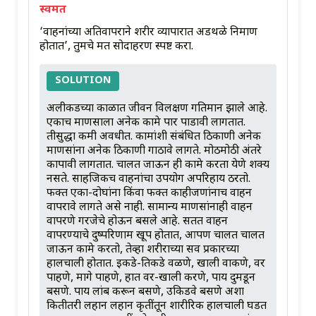
स्वमत
‘वाहनांच्या अतिवापराने शरीर व्यापारात अडथळे निर्माण
होतात’, तुमचे मत सोदाहरण स्पष्ट करा.
SOLUTION
अलीकडच्या काळात जीवन विलक्षण गतिमान झाले आहे.
एकाच माणसाला अनेक कामे पार पाडावी लागतात.
तीसुद्धा कमी अवधीत. कामांशी संबंधित ठिकाणी अनेक
माणसांना अनेक ठिकाणी गाठावे लागते. मोठमोठी अंतरे
कापावी लागतात. चालत जाऊन ही कामे करता येणे शक्य
नसते. साहजिकच वाहनांचा उपयोग अपरिहार्य ठरतो.
फक्त एका-दोघांना किंवा फक्त काहीजणांनाच वाहन
वापरावे लागते असे नाही. सामान्य माणसांनाही वाहन
वापरणे गरजेचे होऊन बसले आहे. सतत वाहन
वापरण्याचे दुष्परिणाम खूप होतात, आपण चालत चालत
जाऊन कामे करतो, तेव्हा शरीराच्या सर्व प्रकारच्या
हालचाली होतात. इकडे-तिकडे वळणे, खाली वाकणे, वर
पाहणे, मागे पाहणे, हात वर-खाली करणे, पाय दुमडून
बसणे. पाय लांब करून बसणे, उकिडवे बसणे अशा
कितीतरी लहान लहान कृतींतून शारीरिक हालचाली घडत