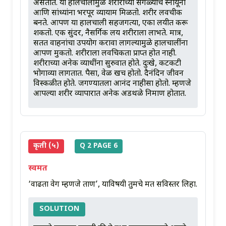
असतात. या हालचालींमुळे शरीराच्या सगळ्याच स्नायूंना
आणि सांध्यांना भरपूर व्यायाम मिळतो. शरीर लवचीक
बनते. आपण या हालचाली सहजगत्या, एका लयीत करू
शकतो. एक सुंदर, नैसर्गिक लय शरीराला लाभते. मात्र,
सतत वाहनांचा उपयोग करावा लागल्यामुळे हालचालींना
आपण मुकतो. शरीराला लवचिकता प्राप्त होत नाही.
शरीराच्या अनेक व्याधींना सुरुवात होते. दुःखे, कटकटी
भोगाव्या लागतात. पैसा, वेळ खर्च होतो. दैनंदिन जीवन
विस्कळीत होते. जगण्यातला आनंद नाहीसा होतो. म्हणजे
आपल्या शरीर व्यापारात अनेक अडथळे निर्माण होतात.
कृती (५)
Q 2 PAGE 6
स्वमत
‘वाढता वेग म्हणजे ताण’, याविषयी तुमचे मत सविस्तर लिहा.
SOLUTION