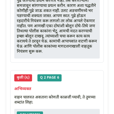
पुढे जाण्याचा प्रयत्न करणार नाही. तसे करणाऱ्यांना
समजावून सांगण्याचा प्रयत्न करीन. कारण अशा पद्धतीने
कोणीही पुढे जाऊ शकत नाही. उलट अडचणींमध्ये भर
पडण्याची शक्यता जास्त. आपण स्वत: पुढे होऊन
रहदारीचे नियंत्रण करू लागलो तर लोक आपले ऐकणार
नाहीत. पण आणखी एका दोघांशी बोलून दोघे-तिघे जण
तिथल्या पोलीस काकांना भेटू. आमची मदत करण्याची
इच्छा बोलून दाखवू. त्यांच्याशी चर्चा करून काय काय
करायचे ते ठरवून घेऊ. कामांची आपापसांत वाटणी करून
घेऊ आणि पोलीस काकांच्या मार्गदर्शनाखाली वाहतूक
नियंत्रण सुरू करू.
कृती (६)
Q 2 PAGE 6
अभिव्यक्त
वाहन चालवत असताना कोणती काळजी घ्यावी, ते तुमच्या
शब्दांत लिहा.