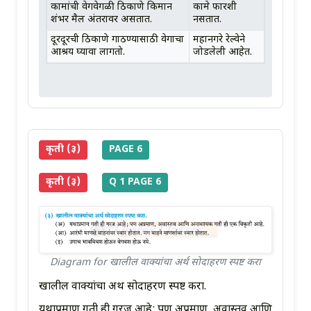
कामांची वेगवेगळी ठिकाणे किमान
कामे फारशी
शंभर मैल अंतरावर असतात.
नसतात.
दूरदूरची ठिकाणे गाठण्यासाठी वेगाचा
महानगरे रेल्वेने
आश्रय घ्यावा लागतो.
जोडलेली आहेत.
कृती (३)
PAGE 6
कृती (३)
Q 1 PAGE 6
Diagram for खालील वाक्यांचा अर्थ सोदाहरण स्पष्ट करा
खालील वाक्यांचा अर्थ सोदाहरण स्पष्ट करा.
यथाप्रमाण गती ही गरज आहे; पण अप्रमाण, अवास्तव आणि