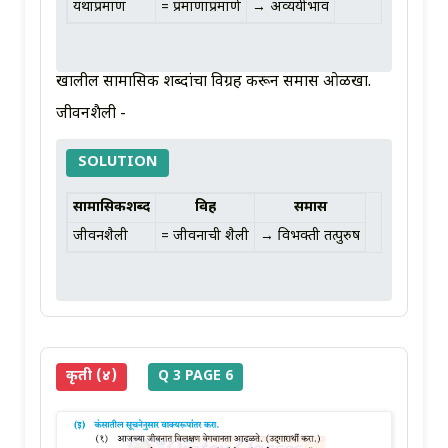
यथाप्रमाण
= प्रमाणाप्रमाणे
→ अव्ययीभाव
खालील सामासिक शब्दांचा विग्रह करून समास ओळखा.
जीवनशैली -
SOLUTION
सामासिकशब्द
विग्रह
समास
जीवनशैली
= जीवनाची शैली
→ विभक्ती तत्पुरुष
कृती (४)
Q 3 PAGE 6