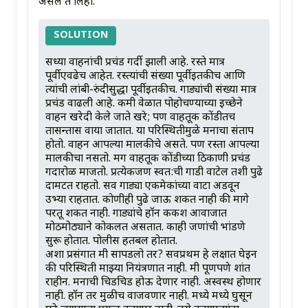
असेल ते लिहा.
SOLUTION
सध्या वाहनांची प्रचंड गर्दी झाली आहे. रस्ते मात्र
पूर्वीएवढेच आहेत. रस्त्यांची संख्या पूर्वीइतकीच आणि
त्यांची लांबी-रुंदीसुद्धा पूर्वीइतकीच. गाड्यांची संख्या मात्र
प्रचंड वाढली आहे. कमी वेळात पोहोचण्याच्या इच्छेने
वाहन खरेदी केले जाते खरे; पण वाहतूक कोंडीतच
तासन्तास वाया जातात. या परिस्थितीमुळे मनाचा संताप
होतो. वाहन आपल्या मालकीचे असते. पण रस्ता आपल्या
मालकीचा नसतो. मग वाहतूक कोंडीच्या ठिकाणी प्रचंड
गदारोळ माजतो. प्रत्येकजण स्वत:ची गाडी वाटेल तशी पुढे
दामटत राहतो. सर्व गाड्या एकमेकांच्या वाटा अडवून
उभ्या राहतात. कोणीही पुढे जाऊ शकत नाही की मागे
परतू शकत नाही. गाड्यांचे हॉर्न कर्कश आवाजात
मोठमोठ्याने कोकलत असतात. काही जणांची भांडणे
सुरू होतात. पोलीस हतबल होतात.
अशा प्रसंगात मी सापडलो तर? सर्वप्रथम हे लक्षात घेईन
की परिस्थिती माझ्या नियंत्रणात नाही. मी पूर्णपणे शांत
राहीन. मनाची चिडचिड होऊ देणार नाही. अस्वस्थ होणार
नाही. हॉर्न तर मुळीच वाजवणार नाही. मध्ये मध्ये घुसून