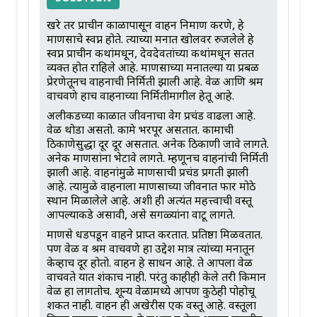
खरे तर प्राचीन काळापासून वाहन निर्माण करणे, हे
माणसाचे स्वप्न होते. त्याच्या मनात खोलवर रुजलेले हे
स्वप्न प्राचीन कथांमधून, देवदेवतांच्या कथांमधून सतत
व्यक्त होत राहिले आहे. माणसाच्या मनातल्या या प्रबळ
प्रेरणेतूनच वाहनाची निर्मिती झाली आहे. वेळ आणि श्रम
वाचवणे हाच वाहनाच्या निर्मितीमागील हेतू आहे.
अलीकडच्या काळात जीवनाचा वेग प्रचंड वाढला आहे.
वेळ थोडा असतो. कामे भरपूर असतात. कामाची
ठिकाणेसुद्धा दूर दूर असतात. अनेक ठिकाणी जावे लागते.
अनेक माणसांना भेटावे लागते. म्हणूनच वाहनांची निर्मिती
झाली आहे. वाहनांमुळे माणसाची प्रचंड प्रगती झाली
आहे. त्यामुळे वाहनाला माणसाच्या जीवनात फार मोठे
स्थान मिळालेले आहे. अशी ही अत्यंत महत्त्वाची वस्तू
आपल्याकडे असावी, असे सगळ्यांना वाटू लागते.
माणसे धडपडून वाहने प्राप्त करतात. प्रतिष्ठा मिळवतात.
पण वेळ व श्रम वाचवणे हा उद्देश मात्र त्यांच्या मनातून
केव्हाच दूर होतो. वाहन हे साधन आहे. ते आपला वेळ
वाचवते यात शंकाच नाही. परंतु काहीही केले तरी किमान
वेळ हा लागतोच. शून्य वेळामध्ये आपण कुठेही पोहोचू
शकत नाही. वाहन ही अखेरीस एक वस्तू आहे. वस्तूला