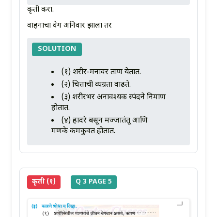
कृती करा.
वाहनाचा वेग अनिवार झाला तर
SOLUTION
(१) शरीर-मनावर ताण येतात.
(२) चित्ताची व्यग्रता वाढते.
(३) शरीरभर अनावश्यक स्पंदने निर्माण
होतात.
(४) हादरे बसून मज्जातंतू आणि
मणके कमकुवत होतात.
कृती (१)
Q 3 PAGE 5