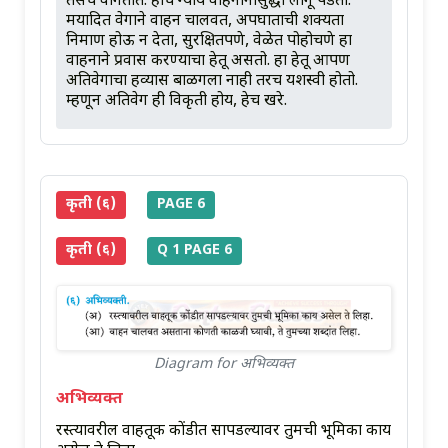
तसेच वागतात. हाच न्याय वाहनांनासुद्धा लागू पडतो.
मर्यादित वेगाने वाहन चालवत, अपघाताची शक्यता
निर्माण होऊ न देता, सुरक्षितपणे, वेळेत पोहोचणे हा
वाहनाने प्रवास करण्याचा हेतू असतो. हा हेतू आपण
अतिवेगाचा हव्यास बाळगला नाही तरच यशस्वी होतो.
म्हणून अतिवेग ही विकृती होय, हेच खरे.
कृती (६)
PAGE 6
कृती (६)
Q 1 PAGE 6
Diagram for अभिव्यक्त
अभिव्यक्त
रस्त्यावरील वाहतूक कोंडीत सापडल्यावर तुमची भूमिका काय