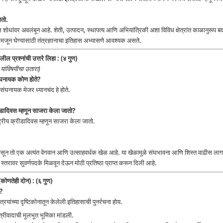
गतो.
ील शोधांवर अवलंबून आहे. शेती, उत्पादन, स्थापत्य आणि अभियांत्रिकी अशा विविध क्षेत्रांत काळानुरूप
मजून घेण्यासाठी तंत्रज्ञानाचा इतिहास अभ्यासणे आवश्यक असते.
ील प्रश्नांची उत्तरे लिहा : (४ गुण)
यांविषयीचा उतारा)
संघनायक कोण होते?
संघनायक मेजर ध्यानचंद हे होते.
ीडादिवस म्हणून साजरा केला जातो?
्रीय क्रीडादिवस म्हणून साजरा केला जातो.
असून तो एक अत्यंत वेगवान आणि उत्साहवर्धक खेळ आहे. या खेळामुळे संघभावना आणि शिस्त वाढीस लागते.
स्तरावर सुवर्णपदके मिळवून देऊन मोठी प्रतिष्ठा प्राप्त करून दिली आहे.
 (कोणतेही दोन) : (६ गुण)
य?
रियांच्या दृष्टिकोनातून केलेली इतिहासाची पुनर्रचना होय.
 स्त्रीवादाची मूलभूत भूमिका मांडली.