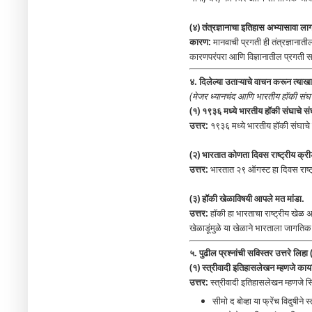
(४) तंत्रज्ञानाचा इतिहास अभ्यासावा ला
कारण:
मानवाची प्रगती ही तंत्रज्ञानात
कारणपरंपरा आणि विज्ञानातील प्रगती स
४. दिलेल्या उताऱ्याचे वाचन करून त्याखाल
(मेजर ध्यानचंद आणि भारतीय हॉकी संघ 
(१) १९३६ मध्ये भारतीय हॉकी संघाचे 
उत्तर:
१९३६ मध्ये भारतीय हॉकी संघाचे 
(२) भारतात कोणता दिवस राष्ट्रीय क्र
उत्तर:
भारतात २९ ऑगस्ट हा दिवस राष्ट
(३) हॉकी खेळाविषयी आपले मत मांडा.
उत्तर:
हॉकी हा भारताचा राष्ट्रीय खेळ 
खेळाडूंमुळे या खेळाने भारताला जागतिक 
५. पुढील प्रश्नांची सविस्तर उत्तरे लिहा
(१) स्त्रीवादी इतिहासलेखन म्हणजे का
उत्तर:
स्त्रीवादी इतिहासलेखन म्हणजे स्त्
सीमो द बोव्हा या फ्रेंच विदुषीने