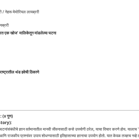
 / नेहरू मेमोरियल लायब्ररी
यब्ररी
'भारत एक खोज' मालिकेतून मांडलेल्या घटना
राष्ट्रातील थंड हवेची ठिकाणे
: (४ गुण)
story):
नांसंबंधीचे ज्ञान वर्तमानातील मानवी जीवनासाठी कसे उपयोगी ठरेल, याचा विचार करणे होय. यालाच
णि राजकीय प्रश्नांवर उपाय शोधण्यासाठी इतिहासाच्या ज्ञानाचा उपयोग होतो. यात केवळ तज्ज्ञच नव्ह