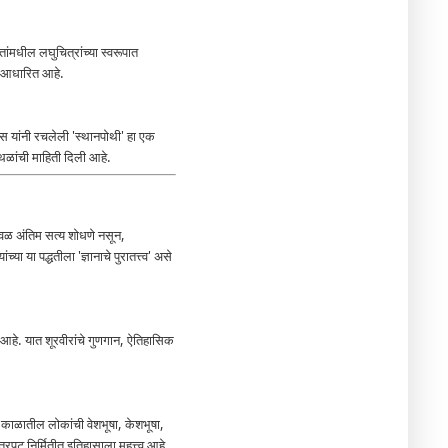
ांमधील लघुचित्रांच्या स्वरूपात
वर आधारित आहे.
ास यांनी रचलेली 'स्थानपोथी' हा एक
स्थळांची माहिती दिली आहे.
ेवळ अंतिम सत्य शोधणे नसून,
ा या पद्धतीला 'ज्ञानाचे पुरातत्त्व' असे
 आहे. यात शूरवीरांचे गुणगान, ऐतिहासिक
ाळातील लोकांची वेशभूषा, केशभूषा,
पट निर्मितीत इतिहासाला महत्त्व आहे.