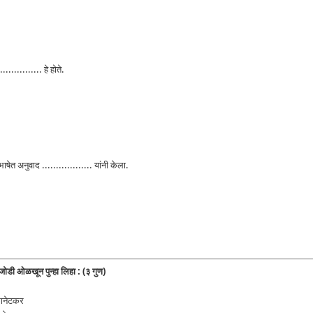
.............. हे होते.
ाषेत अनुवाद .................. यांनी केला.
जोडी ओळखून पुन्हा लिहा : (३ गुण)
कानेटकर