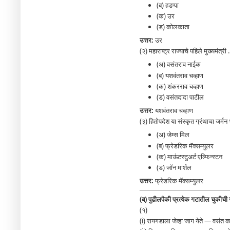
(ब) हडप्पा
(क) उर
(ड) कोलकाता
उत्तर:
उर
(२) महाराष्ट्र राज्याचे पहिले मुख्यमंत्री ..
(अ) वसंतराव नाईक
(ब) यशवंतराव चव्हाण
(क) शंकरराव चव्हाण
(ड) वसंतदादा पाटील
उत्तर:
यशवंतराव चव्हाण
(३) हितोपदेश या संस्कृत ग्रंथाचा जर्मन भ
(अ) जेम्स मिल
(ब) फ्रेडरिक मॅक्सम्युलर
(क) माऊंटस्टुअर्ट एल्फिन्स्टन
(ड) जॉन मार्शल
उत्तर:
फ्रेडरिक मॅक्सम्युलर
(ब) पुढीलपैकी प्रत्येक गटातील चुकीची 
(१)
(i) रायगडाला जेव्हा जाग येते — वसंत 