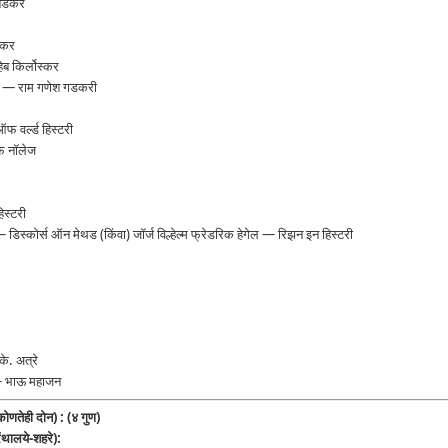
ेडेकर
स्कर
ब किर्लोस्कर
ा — राम गणेश गडकरी
फ वर्ल्ड हिस्टरी
फ नॉलेज
िस्टरी
 — डिस्कोर्स ऑन मेथड (किंवा) जॉर्ज विल्हेल्म फ्रेडरिक हेगेल — रिझन इन हिस्टरी
े. अत्रे
 भाऊ महाजन
कोणतेही दोन) : (४ गुण)
रंथालये-शहरे):