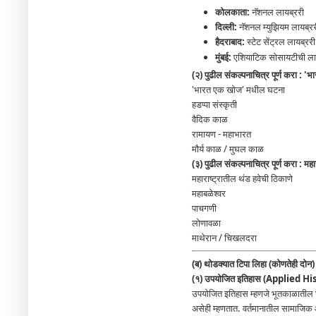
कोलकाता:
नॅशनल लायब्ररी
दिल्ली:
नॅशनल म्युझियम लायब्ररी
हैदराबाद:
स्टेट सेंट्रल लायब्ररी
मुंबई:
एशियाटिक सोसायटीची ला
(२) पुढील संकल्पनाचित्र पूर्ण करा : 
'भारत एक खोज' मधील घटना
हडप्पा संस्कृती
वैदिक काळ
रामायण - महाभारत
मौर्य काळ / मुघल काळ
(३) पुढील संकल्पनाचित्र पूर्ण करा : महा
महाराष्ट्रातील थंड हवेची ठिकाणे
महाबळेश्वर
पाचगणी
लोणावळा
माथेरान / चिखलदरा
(ब) थोडक्यात टिपा लिहा (कोणतेही दोन) 
(१) उपयोजित इतिहास (Applied Hi
उपयोजित इतिहास म्हणजे भूतकाळातील घट
असेही म्हणतात. वर्तमानातील सामाजिक आ