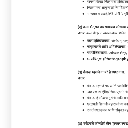
यामध्ये केवळ स्त्रियांचा इतिहास
स्त्रियांच्या आयुष्याशी निगडित 
भारतात ताराबाई शिंदे यांनी 'स्त्र
(२) कला क्षेत्रात व्यवसायाच्या कोणत्या
उत्तर:
कला क्षेत्रात व्यवसायाच्या अने
कला इतिहासकार:
संशोधन, पत्
संग्रहालये आणि अभिलेखागार:
य
उपयोजित कला:
जाहिरात क्षेत्
छायाचित्रण (Photography)
(३) पोवाडा म्हणजे काय? हे स्पष्ट करा.
उत्तर:
पोवाडा म्हणजे गद्य आणि पद्य म
यात एखाद्या ऐतिहासिक प्रसंगाचे क
पोवाडा हे लोकजागृतीचे आणि मनो
छत्रपती शिवाजी महाराजांच्या 
स्वातंत्र्यलढ्यात आणि संयुक्त म
(४) पर्यटनाचे कोणतेही तीन प्रकार स्पष्