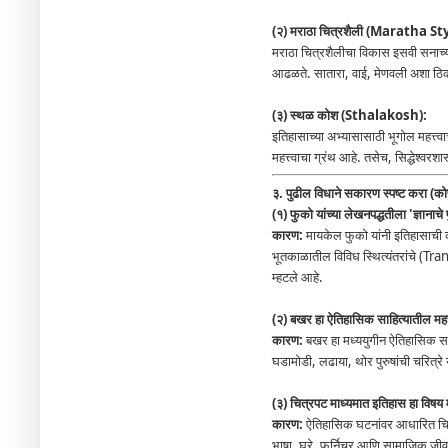
(२) मराठा चित्रशैली (Maratha S
मराठा चित्रशैलीचा विकास इसवी सनाच्या 
आढळते. सातारा, वाई, मेणवली अशा ठिकाणच
(३) स्थळ कोश (Sthalakosh):
इतिहासाच्या अभ्यासासाठी भूगोल महत्त्व
महत्त्वाचा ग्रंथ आहे. तसेच, सिद्धेश्वर
३. पुढील विधाने सकारण स्पष्ट करा (कोण
(१) फुको यांच्या लेखनपद्धतीला 'ज्ञानाचे प
कारण:
मायकेल फुको यांनी इतिहासाची क
भूतकाळातील विविध स्थित्यंतरांचे (Transi
म्हटले आहे.
(२) बखर हा ऐतिहासिक साहित्यातील महत्
कारण:
बखर हा मध्ययुगीन ऐतिहासिक साहि
घडामोडी, लढाया, थोर पुरुषांची चरित्र
(३) चित्रपट माध्यमात इतिहास हा विषय म
कारण:
ऐतिहासिक घटनांवर आधारित चित
भाषा, घरे, फर्निचर आणि सामाजिक जीवन 