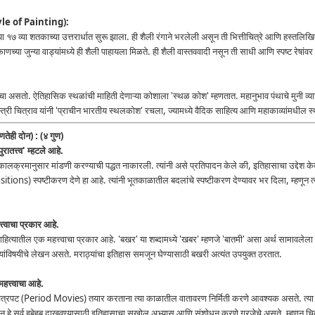
tyle of Painting):
१७ व्या शतकाच्या उत्तरार्धात सुरू झाला. ही शैली रंगाने भरलेली असून ती भित्तीचित्रे आणि हस्तलिखित
्या जुन्या वाड्यांमध्ये ही शैली पाहायला मिळते. ही शैली वास्तववादी नसून ती साधी आणि स्पष्ट रेषां
ाचा असतो. ऐतिहासिक स्थळांची माहिती देणाऱ्या कोशाला 'स्थळ कोश' म्हणतात. महानुभाव पंथाचे मुनी व्य
शास्त्री चित्राव यांनी 'प्राचीन भारतीय स्थलकोश' रचला, ज्यामध्ये वैदिक साहित्य आणि महाकाव्यांमधील 
तेही दोन) : (४ गुण)
ुरातत्त्व' म्हटले आहे.
ालक्रमानुसार मांडणी करण्याची पद्धत नाकारली. त्यांनी असे प्रतिपादन केले की, इतिहासाचा उद्देश क
tions) स्पष्टीकरण देणे हा आहे. त्यांनी भूतकाळातील बदलांचे स्पष्टीकरण देण्यावर भर दिला, म्हणून त्यांच्य
त्वाचा प्रकार आहे.
त्यातील एक महत्त्वाचा प्रकार आहे. 'बखर' या शब्दामध्ये 'खबर' म्हणजे 'बातमी' असा अर्थ सामावलेला
े यांविषयीचे लेखन असते. मराठ्यांचा इतिहास समजून घेण्यासाठी बखरी अत्यंत उपयुक्त ठरतात.
हत्त्वाचा आहे.
्रपट (Period Movies) तयार करताना त्या काळातील वातावरण निर्मिती करणे आवश्यक असते. त्या क
हे सर्व हुबेहूब दाखवण्यासाठी इतिहासाचा सखोल अभ्यास आणि संशोधन करणे गरजेचे असते. म्हणून चित्र