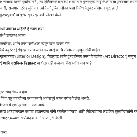
ात समावेश करणे एवढेच नाही, तर इतिहासलेखनाच्या क्षेत्रातील पुरुषप्रधान दृष्टिकोनाचा पुनर्विचार करण
नोकरी, रोजगार, ट्रेड युनियन, त्यांचे कौटुंबिक जीवन अशा विविध पैलूंवर संशोधन सुरू झाले.
ीपुरुषतुलना' या ग्रंथातून स्त्रीवादी लेखन केले.
 संधी उपलब्ध आहेत? हे स्पष्ट करा.
क संधी उपलब्ध आहेत:
रकारिता, आणि कला समीक्षक म्हणून काम करता येते.
ेथे क्युरेटर (संग्रहालयाचे जतन करणारे) आणि संशोधक म्हणून संधी आहेत.
र, गृहसजावट (Interior Design), चित्रपट आणि दूरदर्शनवर कला दिग्दर्शक (Art Director) म्हणून 
 आणि ग्राफिक डिझाईन:
या क्षेत्रांतही कलेच्या विद्यार्थ्यांना वाव आहे.
िश्रित सादरीकरण होय.
िंवा शूर व्यक्तीच्या पराक्रमाचे आवेशपूर्ण भाषेत वर्णन केलेले असते.
रंजनाचे एक प्रभावी माध्यम आहे.
काळात अफझलखान वधाचा अज्ञानदास यांनी रचलेला पोवाडा आणि सिंहगडाच्या लढाईवर तुळशीदासांनी रचल
हाराष्ट्र चळवळीत पोवाड्यांनी मोठी जागृती केली.
ट करा.