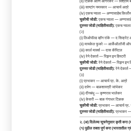
(ii) टिळक आणि आगरकर — विश्राम ब
(iii) साष्टांग नमस्कार — आचार्य अत्रे
(iv) एकच प्याला — अण्णासाहेब किर्लो
चुकीची जोडी:
एकच प्याला — अण्णासाहे
दुरुस्त जोडी (माहितीसाठी):
एकच प्याल
(२)
(i) लिओपॉल्ड व्हॉन रांके — द सिक्रेट ऑ
(ii) मायकेल फुको — आर्केऑलॉजी ऑ
(iii) कार्ल मार्क्स — दास कॅपिटल
(iv) रेने देकार्त — रिझन इन हिस्टरी
चुकीची जोडी:
रेने देकार्त — रिझन इन ह
दुरुस्त जोडी (माहितीसाठी):
रेने देकार्त
(३)
(i) प्रभाकर — आचार्य प्र. के. अत्रे
(ii) दर्पण — बाळशास्त्री जांभेकर
(iii) दीनबंधू — कृष्णराव भालेकर
(iv) केसरी — बाळ गंगाधर टिळक
चुकीची जोडी:
प्रभाकर — आचार्य प्र. क
दुरुस्त जोडी (माहितीसाठी):
प्रभाकर —
२. (अ) दिलेल्या सूचनेनुसार कृती करा (
(१) पुढील तक्ता पूर्ण करा (भारतातील ग्