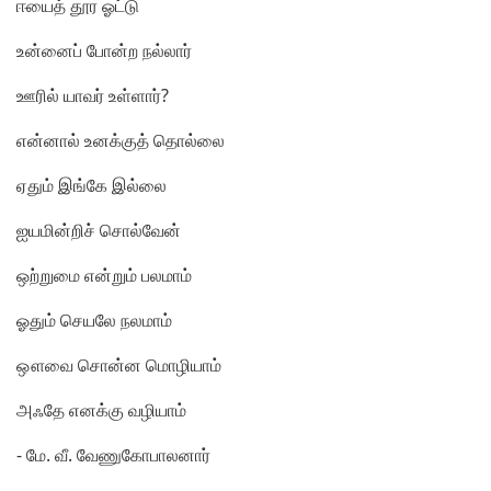
ஈ
யைத் தூர ஓட்டு
உ
ன்னைப் போன்ற நல்லார்
ஊ
ரில் யாவர் உள்ளார்?
எ
ன்னால் உனக்குத் தொல்லை
ஏ
தும் இங்கே இல்லை
ஐ
யமின்றிச் சொல்வேன்
ஒ
ற்றுமை என்றும் பலமாம்
ஓ
தும் செயலே நலமாம்
ஔ
வை சொன்ன மொழியாம்
அ
ஃ
தே எனக்கு வழியாம்
- மே. வீ. வேணுகோபாலனார்