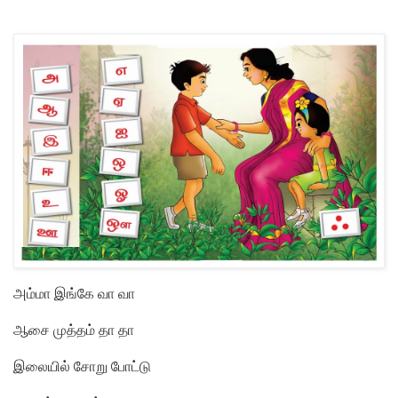
அ
ம்மா இங்கே வா வா
ஆ
சை முத்தம் தா தா
இ
லையில் சோறு போட்டு