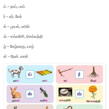
ய்
– நா
ய்
, பா
ய்
ர்
– ஏ
ர்
, வே
ர்
ல்
– முய
ல்
, மயி
ல்
வ்
– ச
வ்
வரிசி, செ
வ்
வந்தி
ழ்
– கே
ழ்
வரகு, யா
ழ்
ள்
– தே
ள்
, வா
ள்