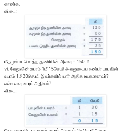
காண்க.
விடை:
மீதமுள்ள மொத்த துணியின் அளவு = 150 மீ
vi.
வேலுவின் உயரம் 1மீ 15செ.மீ அவனுடைய நண்பர் பாபுவின்
உயரம் 1மீ 30செ.மீ. இவர்களில் யார் அதிக உயரமானவர்?
எவ்வளவு உயரம் அதிகம்?
விடை:
வேலுவை விட பாபுதான் உயரம் அதுவும் 15 செ.மீ அளவு