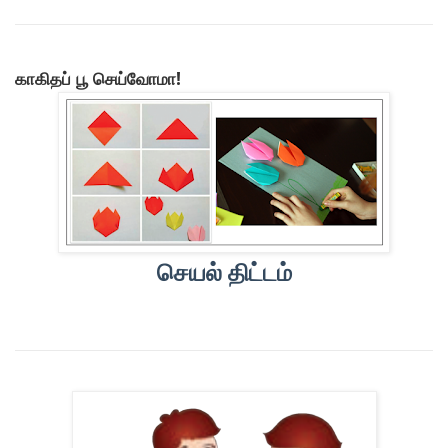
காகிதப் பூ செய்வோமா!
செயல் திட்டம்