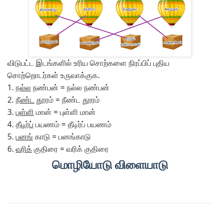
விடுபட்ட இடங்களில் உரிய சொற்களை நிரப்பிப் புதிய
சொற்றொடர்கள் உருவாக்குக.
1.
நல்ல
நண்பன் = நல்ல நண்பன்
2.
நீண்ட
தூரம் = நீண்ட தூரம்
3.
புள்ளி
மான் = புள்ளி மான்
4.
தீடிர்ப்
பயணம் = தீடிர்ப் பயணம்
5.
பனங்
காடு = பனங்காடு
6.
வரிக்
குதிரை = வரிக் குதிரை
மொழியோடு விளையாடு