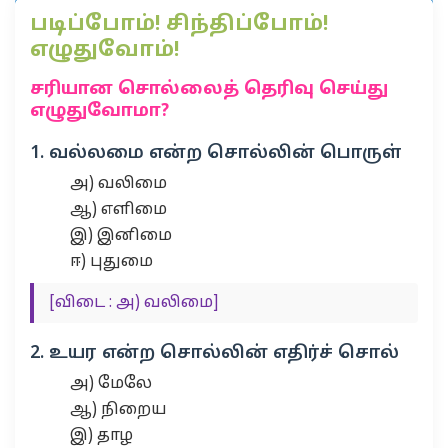
படிப்போம்! சிந்திப்போம்!
எழுதுவோம்!
சரியான சொல்லைத் தெரிவு செய்து
எழுதுவோமா?
1. வல்லமை என்ற சொல்லின் பொருள்
அ) வலிமை
ஆ) எளிமை
இ) இனிமை
ஈ) புதுமை
[விடை : அ) வலிமை]
2. உயர என்ற சொல்லின் எதிர்ச் சொல்
அ) மேலே
ஆ) நிறைய
இ) தாழ