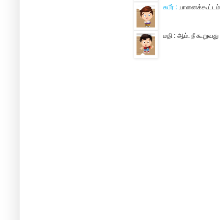
கபீர் :
யானைக்கூட்டம்
மதி :
ஆம். நீ கூறுவது 