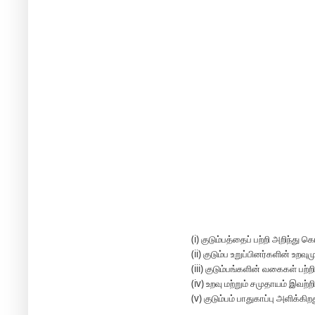
(i)
குடும்பத்தைப் பற்றி அறிந்து க
(ii)
குடும்ப உறுப்பினர்களின் உறவுமு
(iii)
குடும்பங்களின் வகைகள் பற்ற
(iv)
உறவு மற்றும் சமுதாயம் இவற்ற
(v)
குடும்பம் பாதுகாப்பு அளிக்கி