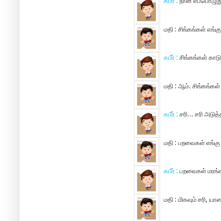
கபீர் :
நான் எப்பொழுத
மதி :
சிங்கங்கள் எங்க
கபீர் :
சிங்கங்கள் காட
மதி :
ஆம். சிங்கங்கள்
கபீர் :
சரி... சரி அடுத
மதி :
பறவைகள் எங்கு
கபீர் :
பறவைகள் மரங்க
மதி :
மிகவும் சரி, ய