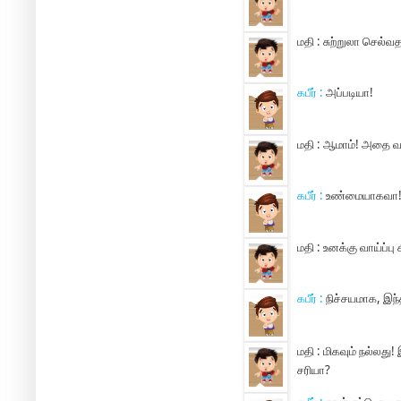
மதி :
சுற்றுலா செல்வத
கபீர் :
அப்படியா!
மதி :
ஆமாம்! அதை வார
கபீர் :
உண்மையாகவா! மன
மதி :
உனக்கு வாய்ப்பு 
கபீர் :
நிச்சயமாக, இந்
மதி :
மிகவும் நல்லது
சரியா?