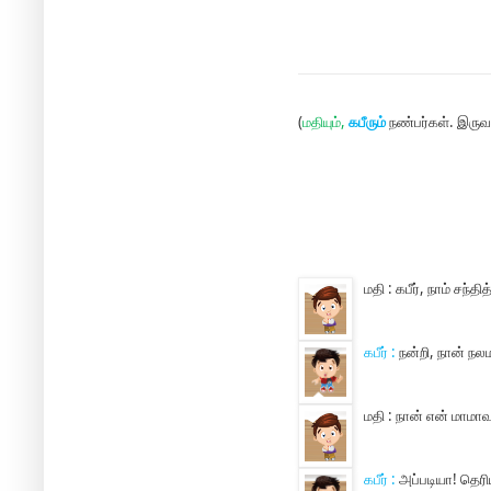
(
மதியும்,
கபீரும்
நண்பர்கள். இருவரு
மதி :
கபீர், நாம் சந்த
கபீர் :
நன்றி, நான் நல
மதி :
நான் என் மாமாவுட
கபீர் :
அப்படியா! தெரி