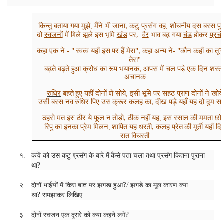
किन्तु बताया गया मुझे
मैंने भी जाना,
कटु प्रसंग
वह
शोचनीय
दस बरस पु
,
,
दो
स्वजनों
में मिले झूले इस भूमि
खंड
पर,
वैर
भाव बढ़ गया
चंड
होकर
प्र
कहा एक ने -
" स्वत्व
यहाँ इस पर हैं मेरा", कहा अन्य ने- "कौन कहाँ का तू
तेरा
"
बढ़ते बढ़ते हुआ क्रोध का रूप भयानक, आपस में चल पड़े एक दिन शस्त
अचानक
रुधिर
बहते हुए यहीं दोनों वो सोये, इसी भूमि पर सहठ प्राण दोनों ने खोय
उसी बरस नव रुधिर पिए उस
क्रूर कलह
का, दीख पड़े यहाँ यह दो दुम 
ठहरो मत इस
ठौर
ये फूल न तोड़ो, ठीक नहीं यह
इस रसाल की ममता छो
,
रिपु
का इनका प्रेम मिलन
शापित यह धरती
, कलह प्रेत की मूर्ती
यहाँ द
,
रात
विचरती
१.
कवि को उस कटु प्रसंग के बारे में कैसे पता चला तथा प्रसंग कितना पुराना
?
था
?/
२.
दोनों भाईयों में किस बात पर झगडा हुआ
झगडे का मूल कारण क्या
?
था
समझाकर लिखिए
?
३.
दोनों स्वजन एक दूसरे को क्या कहने लगे