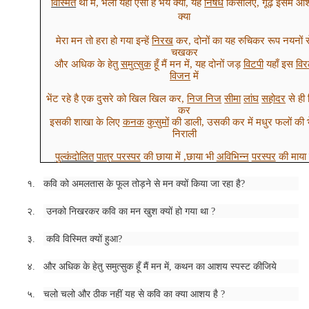
विस्मित
था मैं
,
भला यहाँ ऐसा है भय क्या, यह
निषेध
किसलिए
,
गूढ़ इसमें आ
क्या
मेरा मन तो हरा हो गया इन्हें
निरख
कर, दोनों का यह रुचिकर रूप नयनों स
चखकर
और अधिक के हेतु
समुत्सुक
हूँ मैं मन में, यह दोनों जड़
विटपी
यहाँ इस
वि
विजन
में
भेंट रहे है एक दुसरे को खिल खिल कर,
निज निज
सीमा
लांघ
सहोदर
से ही
कर
इसकी शाखा के लिए
कनक
कुसुमों
की डाली, उसकी कर में मधुर फलों की भ
निराली
पुल्कंदोलित
पात्र परस्पर
की छाया में
,
छाया भी
अविभिन्न
परस्पर
की माया 
१.
कवि को अमलतास के फूल तोड़ने से मन क्यों किया जा रहा है
?
२.
उनको निखरकर कवि का मन खुश क्यों हो गया था
?
३.
कवि विस्मित क्यों हुआ
?
४.
और अधिक के हेतु समुत्सुक हूँ मैं मन में
,
कथन का आशय स्पस्ट कीजिये
५.
चलो चलो और ठीक नहीं यह से कवि का क्या आशय है
?