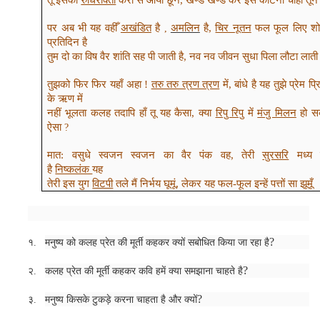
तू इसको
रुधिराक्ता
करों से आया छूने, खण्ड खण्ड कर इसे काटना चाहा तूने
पर अब भी यह वहीँ
अखंडित
है
अमलिन
है,
चिर नूतन
फल फूल लिए शो
,
प्रतिदिन है
तुम दो का विष वैर शांति सह पी जाती है, नव नव जीवन सुधा पिला लौटा लाती 
तुझको फिर फिर यहाँ अहा !
तरु तरु त्रण त्रण
में, बांधे है यह तुझे प्रेम प्
के ऋण में
नहीं भूलता कलह तदापि हाँ तू यह कैसा, क्या
रिपु रिपु
में
मंजु मिलन
हो स
ऐसा
?
मात: वसुधे स्वजन स्वजन का वैर पंक वह, तेरी
सुरसरि
मध्य 
है
निष्कलंक
यह
तेरी इस युग
विटपी
तले मैं निर्भय घूमूं, लेकर यह फल-फूल इन्हें पत्तों सा झूमूँ
?
१.
मनुष्य को कलह प्रेत की मूर्ती कहकर क्यों सबोधित किया जा रहा है
?
२.
कलह प्रेत की मूर्ती कहकर कवि हमें क्या समझाना चाहते है
?
३.
मनुष्य किसके टुकड़े करना चाहता है और क्यों